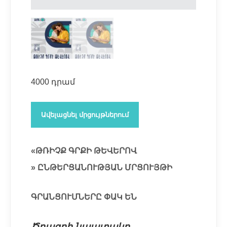
4000
դրամ
«Թռիչք
Ավելացնել մրցույթներում
գրքի
թևերով
-
«ԹՌԻՉՔ ԳՐՔԻ ԹԵՎԵՐՈՎ
2»
» ԸՆԹԵՐՑԱՆՈՒԹՅԱՆ ՄՐՑՈՒՅԹԻ
ընթերցանության
մրցույթ
ԳՐԱՆՑՈՒՄՆԵՐԸ ՓԱԿ ԵՆ
քանակ
Ծրագրի նպատակը